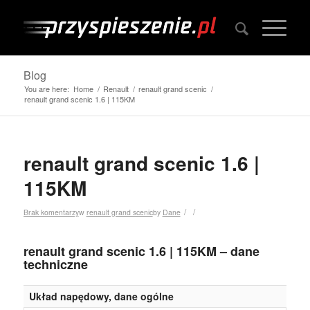
Blog
You are here:
Home
/
Renault
/
renault grand scenic
/
renault grand scenic 1.6 | 115KM
renault grand scenic 1.6 |
115KM
/
/
Brak komentarzy
w
renault grand scenic
by
Dane
renault grand scenic 1.6 | 115KM – dane
techniczne
Układ napędowy, dane ogólne