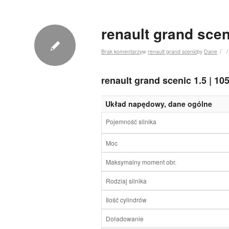
renault grand scen
/
/
Brak komentarzy
w
renault grand scenic
by
Dane
renault grand scenic 1.5 | 1
Układ napędowy, dane ogólne
Pojemność silnika
Moc
Maksymalny moment obr.
Rodziaj silnika
Ilość cylindrów
Doładowanie