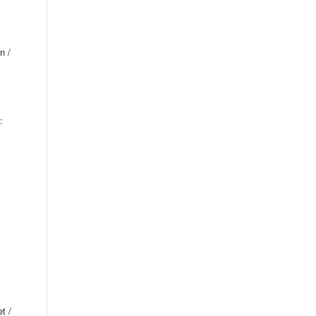
n /
:
t /