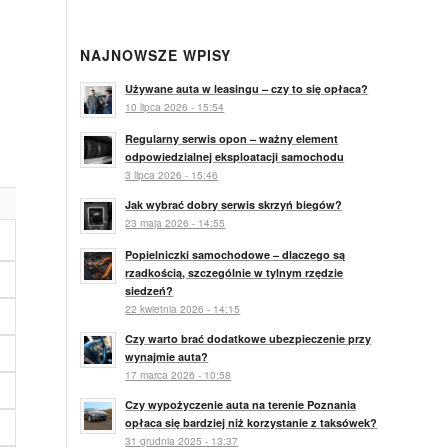
NAJNOWSZE WPISY
Używane auta w leasingu – czy to się opłaca?
10 lipca 2026 - 15:54
Regularny serwis opon – ważny element
odpowiedzialnej eksploatacji samochodu
3 lipca 2026 - 15:46
Jak wybrać dobry serwis skrzyń biegów?
23 maja 2026 - 14:55
Popielniczki samochodowe – dlaczego są
rzadkością, szczególnie w tylnym rzędzie
siedzeń?
22 kwietnia 2026 - 14:15
Czy warto brać dodatkowe ubezpieczenie przy
wynajmie auta?
17 marca 2026 - 10:58
Czy wypożyczenie auta na terenie Poznania
opłaca się bardziej niż korzystanie z taksówek?
31 grudnia 2025 - 13:37