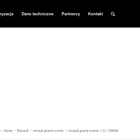
ryzacja
Dane techniczne
Partnerzy
Kontakt
:
Home
/
Renault
/
renault grand scenic
/
renault grand scenic 1.5 | 105KM