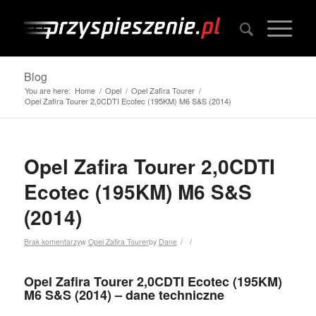
Blog
You are here:
Home
/
Opel
/
Opel Zafira Tourer
/
Opel Zafira Tourer 2,0CDTI Ecotec (195KM) M6 S&S (2014)
Opel Zafira Tourer 2,0CDTI
Ecotec (195KM) M6 S&S
(2014)
/
/
Brak komentarzy
w
Opel Zafira Tourer
by
Dane
Opel Zafira Tourer 2,0CDTI Ecotec (195KM)
M6 S&S (2014) – dane techniczne