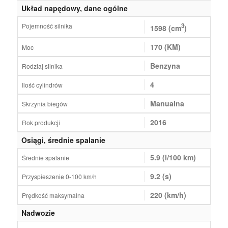
Układ napędowy, dane ogólne
Pojemność silnika
3
1598 (cm
)
170 (KM)
Moc
Benzyna
Rodziaj silnika
4
Ilość cylindrów
Manualna
Skrzynia biegów
2016
Rok produkcji
Osiągi, średnie spalanie
5.9 (l/100 km)
Średnie spalanie
9.2 (s)
Przyspieszenie 0-100 km/h
220 (km/h)
Prędkość maksymalna
Nadwozie