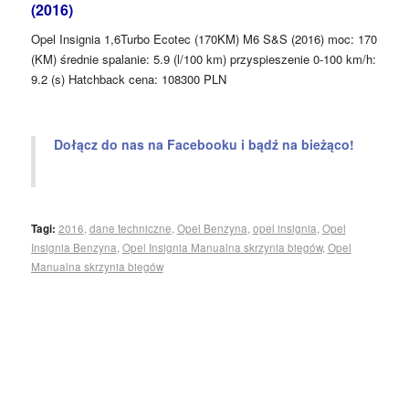
(2016)
Opel Insignia 1,6Turbo Ecotec (170KM) M6 S&S (2016) moc: 170
(KM) średnie spalanie: 5.9 (l/100 km) przyspieszenie 0-100 km/h:
9.2 (s) Hatchback cena: 108300 PLN
Dołącz do nas na Facebooku i bądź na bieżąco!
Tagi:
2016
,
dane techniczne
,
Opel Benzyna
,
opel insignia
,
Opel
Insignia Benzyna
,
Opel Insignia Manualna skrzynia biegów
,
Opel
Manualna skrzynia biegów