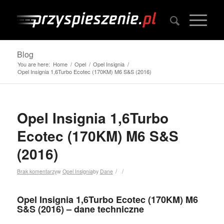
Blog
You are here:
Home
/
Opel
/
Opel Insignia
/
Opel Insignia 1,6Turbo Ecotec (170KM) M6 S&S (2016)
Opel Insignia 1,6Turbo
Ecotec (170KM) M6 S&S
(2016)
/
/
Brak komentarzy
w
Opel Insignia
by
Dane
Opel Insignia 1,6Turbo Ecotec (170KM) M6
S&S (2016) – dane techniczne