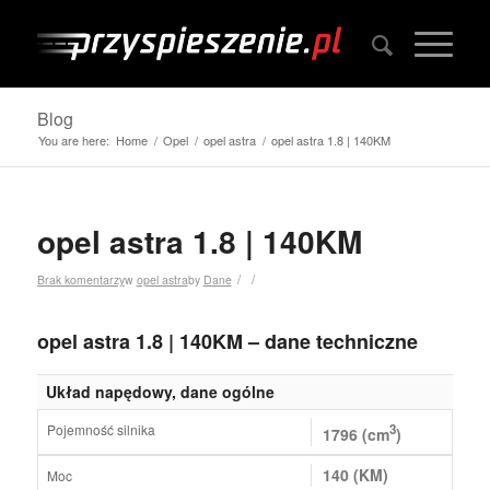
Blog
You are here:
Home
/
Opel
/
opel astra
/
opel astra 1.8 | 140KM
opel astra 1.8 | 140KM
/
/
Brak komentarzy
w
opel astra
by
Dane
opel astra 1.8 | 140KM – dane techniczne
Układ napędowy, dane ogólne
Pojemność silnika
3
1796 (cm
)
140 (KM)
Moc