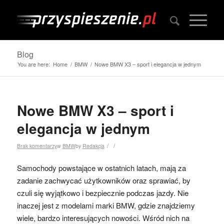
Blog
You are here:
Home
/
BMW
/
Nowe BMW X3 – sport i elegancja w jednym
Nowe BMW X3 – sport i
elegancja w jednym
/
/
Brak komentarzy
w
BMW
by
Redakcja
Samochody powstające w ostatnich latach, mają za
zadanie zachwycać użytkowników oraz sprawiać, by
czuli się wyjątkowo i bezpiecznie podczas jazdy. Nie
inaczej jest z modelami marki BMW, gdzie znajdziemy
wiele, bardzo interesujących nowości. Wśród nich na