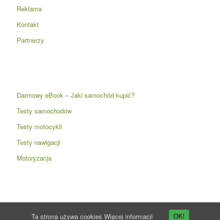
Reklama
Kontakt
Partnerzy
Darmowy eBook – Jaki samochód kupić?
Testy samochodów
Testy motocykli
Testy nawigacji
Motoryzacja
Ta strona używa cookies
Więcej informacji
OK!
© Copyright -
Przyspieszenie.pl