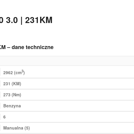
 3.0 | 231KM
KM – dane techniczne
3
2962 (cm
)
231 (KM)
273 (Nm)
Benzyna
6
Manualna (5)