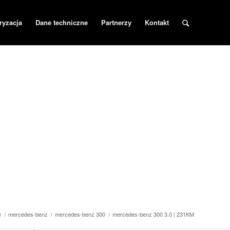
ryzacja
Dane techniczne
Partnerzy
Kontakt
e
/
mercedes-benz
/
mercedes-benz 300
/
mercedes-benz 300 3.0 | 231KM