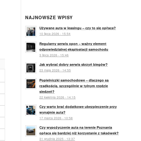
NAJNOWSZE WPISY
Używane auta w leasingu – czy to się opłaca?
10 lipca 2026 - 15:54
Regularny serwis opon – ważny element
odpowiedzialnej eksploatacji samochodu
3 lipca 2026 - 15:46
Jak wybrać dobry serwis skrzyń biegów?
23 maja 2026 - 14:55
Popielniczki samochodowe – dlaczego są
rzadkością, szczególnie w tylnym rzędzie
siedzeń?
22 kwietnia 2026 - 14:15
Czy warto brać dodatkowe ubezpieczenie przy
wynajmie auta?
17 marca 2026 - 10:58
Czy wypożyczenie auta na terenie Poznania
opłaca się bardziej niż korzystanie z taksówek?
31 grudnia 2025 - 13:37