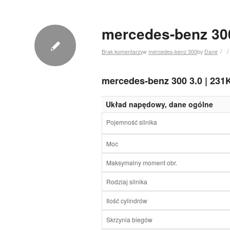
mercedes-benz 300
/
/
Brak komentarzy
w
mercedes-benz 300
by
Dane
mercedes-benz 300 3.0 | 231
Układ napędowy, dane ogólne
Pojemność silnika
Moc
Maksymalny moment obr.
Rodziaj silnika
Ilość cylindrów
Skrzynia biegów