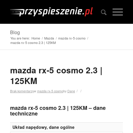
Blog
You are here:
Home
/
Mazda
/
mazda rx-5 cosmo
/
mazda rx-5 cosmo 2.3 | 125KM
mazda rx-5 cosmo 2.3 |
125KM
/
/
Brak komentarzy
w
mazda rx-5 cosmo
by
Dane
mazda rx-5 cosmo 2.3 | 125KM – dane
techniczne
Układ napędowy, dane ogólne