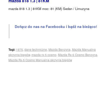
mazda 818 1.3 | 81KM
mazda 818 1.3 | 81KM moc: 81 (KM) Sedan / Limuzyna
Dołącz do nas na Facebooku i bądź na bieżąco!
Tagi:
1975
,
dane techniczne
,
Mazda Benzyna
,
Mazda Manualna
skrzynia biegów
,
mazda rx-5 cosmo
,
Mazda Rx-5 Cosmo Benzyna
,
Mazda Rx-5 Cosmo Manualna skrzynia biegów