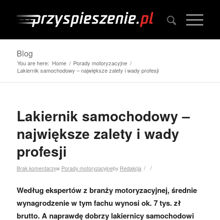
Blog
You are here:
Home
/
Porady motoryzacyjne
/
Lakiernik samochodowy – największe zalety i wady profesji
Lakiernik samochodowy –
największe zalety i wady
profesji
/
/
Brak komentarzy
w
Porady motoryzacyjne
by
Redakcja
Według ekspertów z branży motoryzacyjnej, średnie
wynagrodzenie w tym fachu wynosi ok. 7 tys. zł
brutto. A naprawdę dobrzy lakiernicy samochodowi