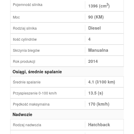
Pojemność silnika
3
1396 (cm
)
90 (KM)
Moc
Diesel
Rodziaj silnika
4
Ilość cylindrów
Manualna
Skrzynia biegów
2014
Rok produkcji
Osiągi, średnie spalanie
4.1 (l/100 km)
Średnie spalanie
13.5 (s)
Przyspieszenie 0-100 km/h
170 (km/h)
Prędkość maksymalna
Nadwozie
Hatchback
Rodzaj nadwozia