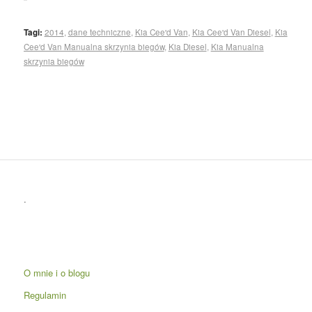
Tagi:
2014
,
dane techniczne
,
Kia Cee'd Van
,
Kia Cee'd Van Diesel
,
Kia
Cee'd Van Manualna skrzynia biegów
,
Kia Diesel
,
Kia Manualna
skrzynia biegów
.
O mnie i o blogu
Regulamin