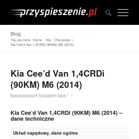
Blog
You are here:
Home
/
Kia
/
Pozostałe
/
Kia Cee’d Van 1,4CRDi (90KM) M6 (2014)
Kia Cee’d Van 1,4CRDi
(90KM) M6 (2014)
/
/
Brak komentarzy
w
Pozostałe
by
Dane
Kia Cee’d Van 1,4CRDi (90KM) M6 (2014) –
dane techniczne
Układ napędowy, dane ogólne