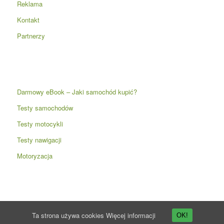
Reklama
Kontakt
Partnerzy
Darmowy eBook – Jaki samochód kupić?
Testy samochodów
Testy motocykli
Testy nawigacji
Motoryzacja
Ta strona używa cookies
Więcej informacji
OK!
© Copyright -
Przyspieszenie.pl