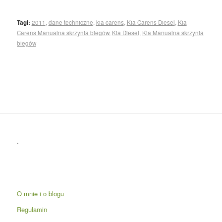
Tagi:
2011
,
dane techniczne
,
kia carens
,
Kia Carens Diesel
,
Kia
Carens Manualna skrzynia biegów
,
Kia Diesel
,
Kia Manualna skrzynia
biegów
.
O mnie i o blogu
Regulamin