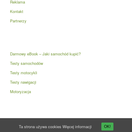
Reklama
Kontakt
Partnerzy
Darmowy eBook – Jaki samochód kupić?
Testy samochodów
Testy motocykli
Testy nawigacji
Motoryzacja
Ta strona używa cookies
Więcej informacji
OK!
© Copyright -
Przyspieszenie.pl