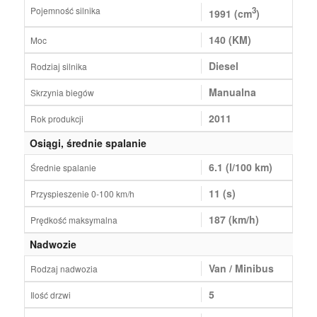
Pojemność silnika
3
1991 (cm
)
140 (KM)
Moc
Diesel
Rodziaj silnika
Manualna
Skrzynia biegów
2011
Rok produkcji
Osiągi, średnie spalanie
6.1 (l/100 km)
Średnie spalanie
11 (s)
Przyspieszenie 0-100 km/h
187 (km/h)
Prędkość maksymalna
Nadwozie
Van / Minibus
Rodzaj nadwozia
5
Ilość drzwi