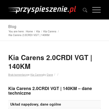
Blog
You are here:
Home
/
Kia
/
Kia Carens
/
Kia Carens 2.0CRDI VGT | 140KM
Kia Carens 2.0CRDI VGT |
140KM
/
/
Brak komentarzy
w
Kia Carens
by
Dane
Kia Carens 2.0CRDI VGT | 140KM – dane
techniczne
Układ napędowy, dane ogólne