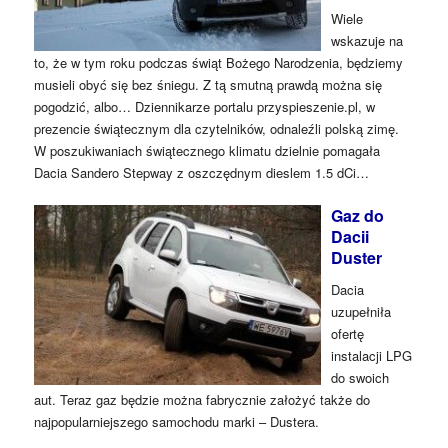
Wiele
wskazuje na
to, że w tym roku podczas świąt Bożego Narodzenia, będziemy
musieli obyć się bez śniegu. Z tą smutną prawdą można się
pogodzić, albo… Dziennikarze portalu przyspieszenie.pl, w
prezencie świątecznym dla czytelników, odnaleźli polską zimę.
W poszukiwaniach świątecznego klimatu dzielnie pomagała
Dacia Sandero Stepway z oszczędnym dieslem 1.5 dCi…
Gaz do
Dacii
Duster
Dacia
uzupełniła
ofertę
instalacji LPG
do swoich
aut. Teraz gaz będzie można fabrycznie założyć także do
najpopularniejszego samochodu marki – Dustera.