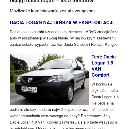
osiągi dacia logan – lista tematów:
Możliwość komentowania została wyłączona.
DACIA LOGAN NAJTAŃSZA W EKSPLOATACJI
Dacia Logan została uznana przez niemiecki ADAC za najtańsze
auto w eksploatacji w swojej klasie. W najnowszym zestawieniu
bardzo dobrze wypadły również Dacia Sandero i Renault Kangoo.
Test: Dacia
Logan 1.6
VAN
Comfort
W konkursie
piękności może
Dacia Logan 1.6
nie będzie na
podium, ale czy uroda to najważniejsza sprawa, jeśli chodzi o
wybór samochodu dostawczego do firmy? Przetestowaliśmy
Dacię Logan 1.6 Van, którym zainteresują się przede wszystkim
przedsiębiorcy, którzy szukają praktycznego samochodu