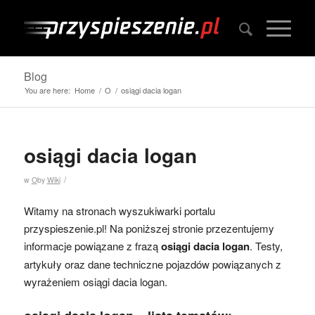
Blog
You are here:
Home
/
O
/
osiągi dacia logan
osiągi dacia logan
/
w
O
by
Wiki
Witamy na stronach wyszukiwarki portalu
przyspieszenie.pl! Na poniższej stronie przezentujemy
informacje powiązane z frazą
osiągi dacia logan
. Testy,
artykuły oraz dane techniczne pojazdów powiązanych z
wyrażeniem osiągi dacia logan.