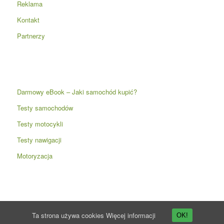
Reklama
Kontakt
Partnerzy
Darmowy eBook – Jaki samochód kupić?
Testy samochodów
Testy motocykli
Testy nawigacji
Motoryzacja
Ta strona używa cookies
Więcej informacji
OK!
© Copyright -
Przyspieszenie.pl