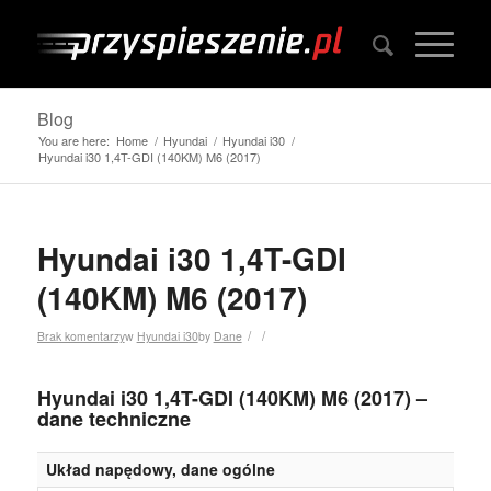
Blog
You are here:
Home
/
Hyundai
/
Hyundai i30
/
Hyundai i30 1,4T-GDI (140KM) M6 (2017)
Hyundai i30 1,4T-GDI
(140KM) M6 (2017)
/
/
Brak komentarzy
w
Hyundai i30
by
Dane
Hyundai i30 1,4T-GDI (140KM) M6 (2017) –
dane techniczne
Układ napędowy, dane ogólne