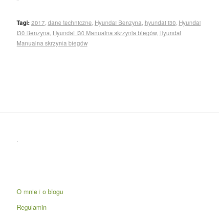
Tagi:
2017
,
dane techniczne
,
Hyundai Benzyna
,
hyundai i30
,
Hyundai
I30 Benzyna
,
Hyundai I30 Manualna skrzynia biegów
,
Hyundai
Manualna skrzynia biegów
.
O mnie i o blogu
Regulamin