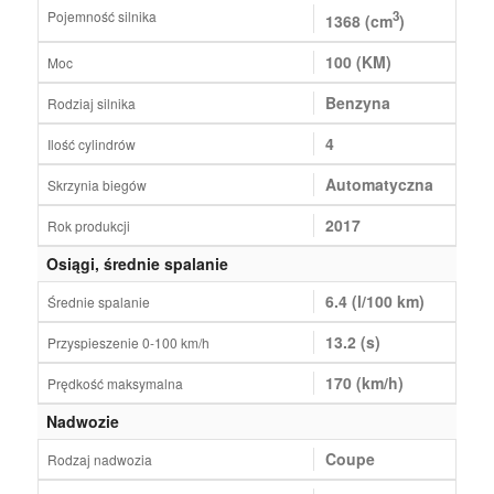
Pojemność silnika
3
1368 (cm
)
100 (KM)
Moc
Benzyna
Rodziaj silnika
4
Ilość cylindrów
Automatyczna
Skrzynia biegów
2017
Rok produkcji
Osiągi, średnie spalanie
6.4 (l/100 km)
Średnie spalanie
13.2 (s)
Przyspieszenie 0-100 km/h
170 (km/h)
Prędkość maksymalna
Nadwozie
Coupe
Rodzaj nadwozia