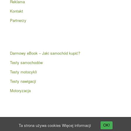
Reklama
Kontakt
Partnerzy
Darmowy eBook – Jaki samochód kupić?
Testy samochodów
Testy motocykli
Testy nawigacji
Motoryzacja
Ta strona używa cookies
Więcej informacji
OK!
© Copyright -
Przyspieszenie.pl