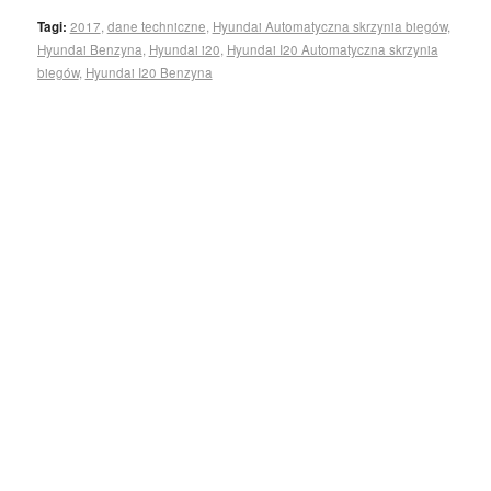
Tagi:
2017
,
dane techniczne
,
Hyundai Automatyczna skrzynia biegów
,
Hyundai Benzyna
,
Hyundai i20
,
Hyundai I20 Automatyczna skrzynia
biegów
,
Hyundai I20 Benzyna