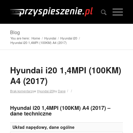
Blog
You are here:
Home
/
Hyundai
/
Hyundai i20
/
Hyundai i20 1,4MPI (100KM) A4 (2017)
Hyundai i20 1,4MPI (100KM)
A4 (2017)
/
/
Brak komentarzy
w
Hyundai i20
by
Dane
Hyundai i20 1,4MPI (100KM) A4 (2017) –
dane techniczne
Układ napędowy, dane ogólne