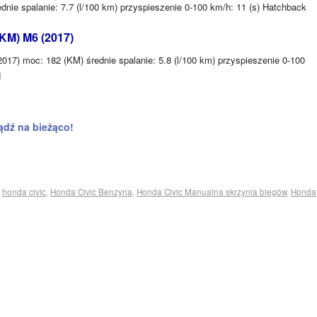
dnie spalanie: 7.7 (l/100 km) przyspieszenie 0-100 km/h: 11 (s) Hatchback
KM) M6 (2017)
17) moc: 182 (KM) średnie spalanie: 5.8 (l/100 km) przyspieszenie 0-100
N
ądź na bieżąco!
,
honda civic
,
Honda Civic Benzyna
,
Honda Civic Manualna skrzynia biegów
,
Honda