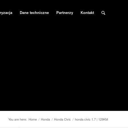
ryzacja
Dane techniczne
Partnerzy
Kontakt
You are here:
Home
/
Honda
/
Honda Civic
/
honda civic 1.7 | 129KM