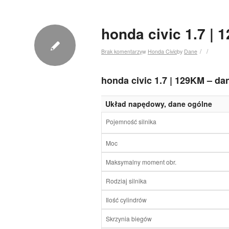
honda civic 1.7 | 
/
/
Brak komentarzy
w
Honda Civic
by
Dane
honda civic 1.7 | 129KM – da
Układ napędowy, dane ogólne
Pojemność silnika
Moc
Maksymalny moment obr.
Rodziaj silnika
Ilość cylindrów
Skrzynia biegów