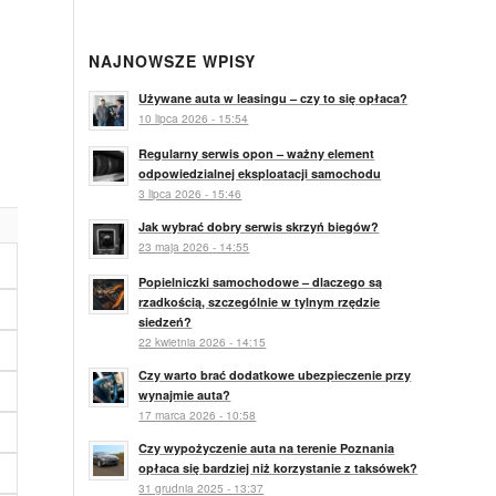
NAJNOWSZE WPISY
Używane auta w leasingu – czy to się opłaca?
10 lipca 2026 - 15:54
Regularny serwis opon – ważny element
odpowiedzialnej eksploatacji samochodu
3 lipca 2026 - 15:46
Jak wybrać dobry serwis skrzyń biegów?
23 maja 2026 - 14:55
Popielniczki samochodowe – dlaczego są
rzadkością, szczególnie w tylnym rzędzie
siedzeń?
22 kwietnia 2026 - 14:15
Czy warto brać dodatkowe ubezpieczenie przy
wynajmie auta?
17 marca 2026 - 10:58
Czy wypożyczenie auta na terenie Poznania
opłaca się bardziej niż korzystanie z taksówek?
31 grudnia 2025 - 13:37