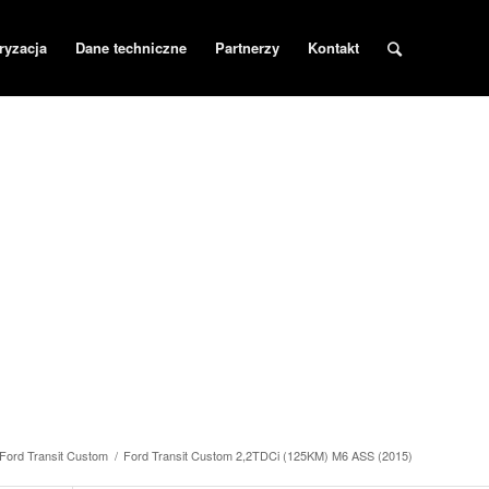
ryzacja
Dane techniczne
Partnerzy
Kontakt
Ford Transit Custom
/
Ford Transit Custom 2,2TDCi (125KM) M6 ASS (2015)