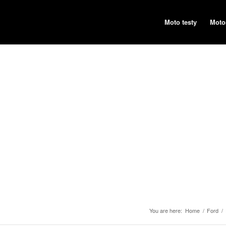
Moto testy
Moto
You are here:
Home
/
Ford
/