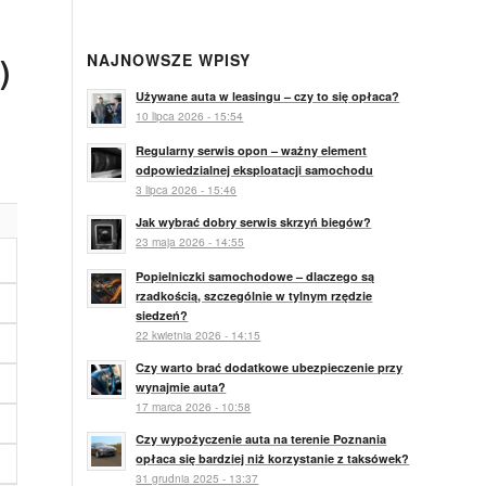
)
NAJNOWSZE WPISY
Używane auta w leasingu – czy to się opłaca?
10 lipca 2026 - 15:54
Regularny serwis opon – ważny element
odpowiedzialnej eksploatacji samochodu
3 lipca 2026 - 15:46
Jak wybrać dobry serwis skrzyń biegów?
23 maja 2026 - 14:55
Popielniczki samochodowe – dlaczego są
rzadkością, szczególnie w tylnym rzędzie
siedzeń?
22 kwietnia 2026 - 14:15
Czy warto brać dodatkowe ubezpieczenie przy
wynajmie auta?
17 marca 2026 - 10:58
Czy wypożyczenie auta na terenie Poznania
opłaca się bardziej niż korzystanie z taksówek?
31 grudnia 2025 - 13:37