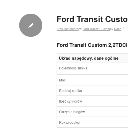
Ford Transit Cust
/
/
Brak komentarzy
w
Ford Transit Custom
by
Dane
Ford Transit Custom 2,2TDCi
Układ napędowy, dane ogólne
Pojemność silnika
Moc
Rodziaj silnika
Ilość cylindrów
Skrzynia biegów
Rok produkcji