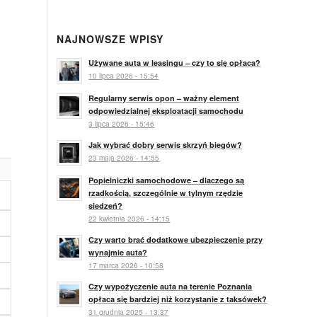
NAJNOWSZE WPISY
Używane auta w leasingu – czy to się opłaca?
10 lipca 2026 - 15:54
Regularny serwis opon – ważny element
odpowiedzialnej eksploatacji samochodu
3 lipca 2026 - 15:46
Jak wybrać dobry serwis skrzyń biegów?
23 maja 2026 - 14:55
Popielniczki samochodowe – dlaczego są
rzadkością, szczególnie w tylnym rzędzie
siedzeń?
22 kwietnia 2026 - 14:15
Czy warto brać dodatkowe ubezpieczenie przy
wynajmie auta?
17 marca 2026 - 10:58
Czy wypożyczenie auta na terenie Poznania
opłaca się bardziej niż korzystanie z taksówek?
31 grudnia 2025 - 13:37