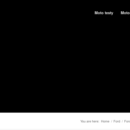
Moto testy
Moto
You are here:
Home
/
Ford
/
For