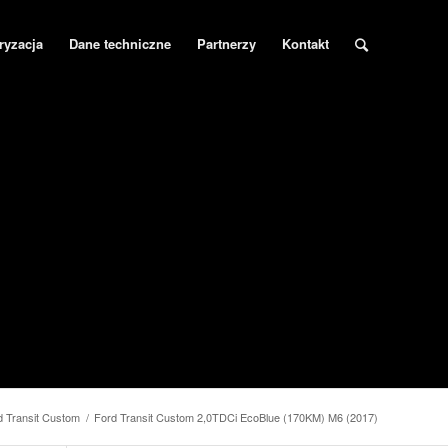
ryzacja
Dane techniczne
Partnerzy
Kontakt
d Transit Custom
/
Ford Transit Custom 2,0TDCi EcoBlue (170KM) M6 (2017)