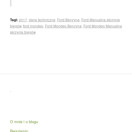
Tagi:
2017
,
dane techniczne
,
Ford Benzyna
,
Ford Manualna skrzynia
biegów
,
ford mondeo
,
Ford Mondeo Benzyna
,
Ford Mondeo Manualna
skrzynia biegów
.
O mnie i o blogu
Regulamin