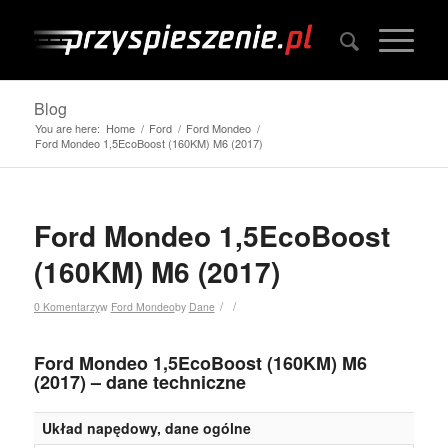
Blog
You are here:
Home
/
Ford
/
Ford Mondeo
/
Ford Mondeo 1,5EcoBoost (160KM) M6 (2017)
Ford Mondeo 1,5EcoBoost
(160KM) M6 (2017)
/
/
0 Komentarzy
w
Ford Mondeo
by
Dane
Ford Mondeo 1,5EcoBoost (160KM) M6
(2017) – dane techniczne
Układ napędowy, dane ogólne