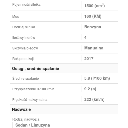
Pojemność silnika
3
1500 (cm
)
160 (KM)
Moc
Benzyna
Rodziaj silnika
4
Ilość cylindrów
Manualna
Skrzynia biegów
2017
Rok produkcji
Osiągi, średnie spalanie
5.8 (l/100 km)
Średnie spalanie
9.2 (s)
Przyspieszenie 0-100 km/h
222 (km/h)
Prędkość maksymalna
Nadwozie
Rodzaj nadwozia
Sedan / Limuzyna