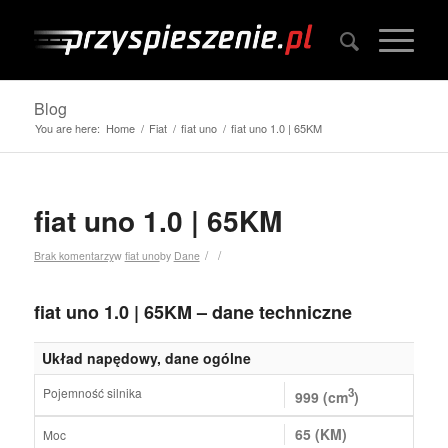
Blog
You are here:
Home
/
Fiat
/
fiat uno
/
fiat uno 1.0 | 65KM
fiat uno 1.0 | 65KM
/
/
Brak komentarzy
w
fiat uno
by
Dane
fiat uno 1.0 | 65KM – dane techniczne
Układ napędowy, dane ogólne
Pojemność silnika
3
999 (cm
)
65 (KM)
Moc