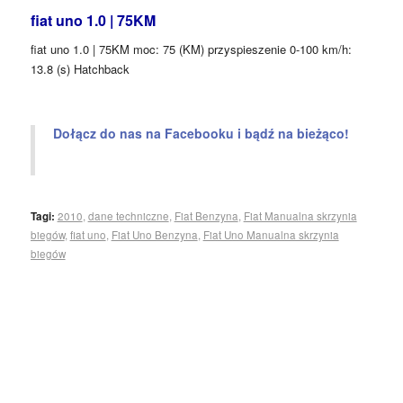
fiat uno 1.0 | 75KM
fiat uno 1.0 | 75KM moc: 75 (KM) przyspieszenie 0-100 km/h:
13.8 (s) Hatchback
Dołącz do nas na Facebooku i bądź na bieżąco!
Tagi:
2010
,
dane techniczne
,
Fiat Benzyna
,
Fiat Manualna skrzynia
biegów
,
fiat uno
,
Fiat Uno Benzyna
,
Fiat Uno Manualna skrzynia
biegów