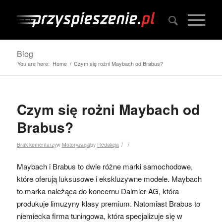
Blog
You are here:
Home
/
Czym się rożni Maybach od Brabus?
Czym się rożni Maybach od
Brabus?
/
/
Brak komentarzy
w
Motoryzacja
by
Redakcja
Maybach i Brabus to dwie różne marki samochodowe,
które oferują luksusowe i ekskluzywne modele. Maybach
to marka należąca do koncernu Daimler AG, która
produkuje limuzyny klasy premium. Natomiast Brabus to
niemiecka firma tuningowa, która specjalizuje się w