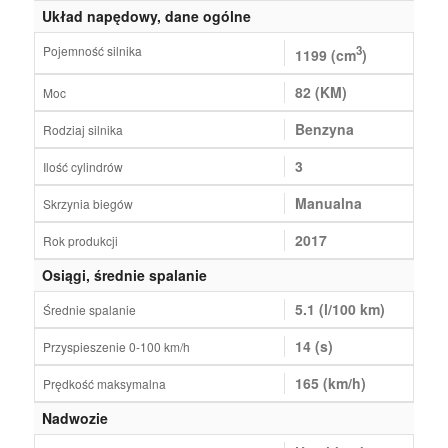
Układ napędowy, dane ogólne
Pojemność silnika
3
1199 (cm
)
82 (KM)
Moc
Benzyna
Rodziaj silnika
3
Ilość cylindrów
Manualna
Skrzynia biegów
2017
Rok produkcji
Osiągi, średnie spalanie
5.1 (l/100 km)
Średnie spalanie
14 (s)
Przyspieszenie 0-100 km/h
165 (km/h)
Prędkość maksymalna
Nadwozie