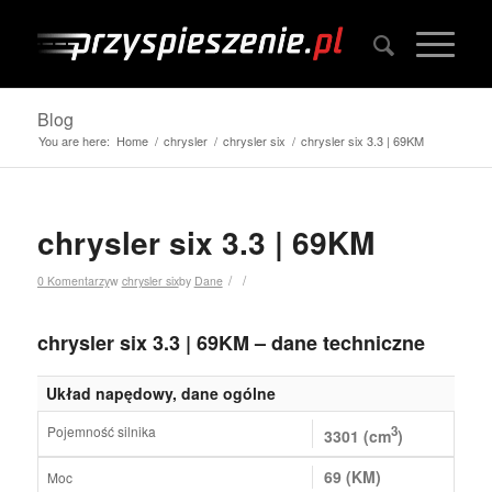
Blog
You are here:
Home
/
chrysler
/
chrysler six
/
chrysler six 3.3 | 69KM
chrysler six 3.3 | 69KM
/
/
0 Komentarzy
w
chrysler six
by
Dane
chrysler six 3.3 | 69KM – dane techniczne
Układ napędowy, dane ogólne
Pojemność silnika
3
3301 (cm
)
69 (KM)
Moc