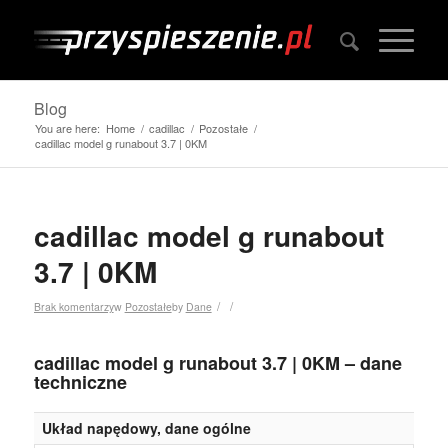
Blog
You are here:
Home
/
cadillac
/
Pozostałe
/
cadillac model g runabout 3.7 | 0KM
cadillac model g runabout
3.7 | 0KM
/
/
Brak komentarzy
w
Pozostałe
by
Dane
cadillac model g runabout 3.7 | 0KM – dane
techniczne
Układ napędowy, dane ogólne