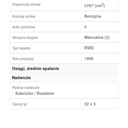
Pojemność silnika
3
3707 (cm
)
Benzyna
Rodziaj silnika
4
Ilość cylindrów
Manualna (3)
Skrzynia biegów
RWD
Typ napędu
1908
Rok produkcji
Osiągi, średnie spalanie
Nadwozie
Rodzaj nadwozia
Kabriolet / Roadster
32 x 3
Opony tył