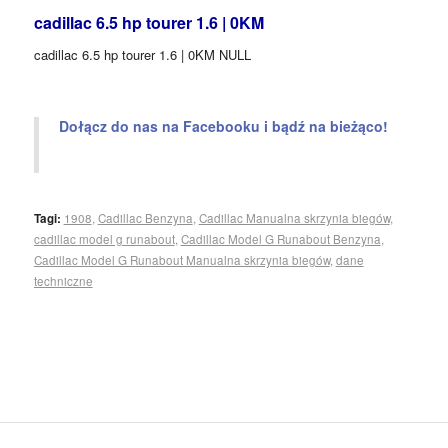
cadillac 6.5 hp tourer 1.6 | 0KM
cadillac 6.5 hp tourer 1.6 | 0KM NULL
Dołącz do nas na Facebooku i bądź na bieżąco!
Tagi:
1908
,
Cadillac Benzyna
,
Cadillac Manualna skrzynia biegów
,
cadillac model g runabout
,
Cadillac Model G Runabout Benzyna
,
Cadillac Model G Runabout Manualna skrzynia biegów
,
dane
techniczne