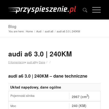
Blog
You are here:
Home
/
Audi
/
audi a6
/
audi a6 3.0 | 240KM
audi a6 3.0 | 240KM
/
/
0 Komentarzy
w
audi a6
by
Dane
audi a6 3.0 | 240KM – dane techniczne
Układ napędowy, dane ogólne
Pojemność silnika
3
2967 (cm
)
240 (KM)
Moc