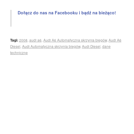
Dołącz do nas na Facebooku i bądź na bieżąco!
Tagi:
2008
,
audi a6
,
Audi A6 Automatyczna skrzynia biegów
,
Audi A6
Diesel
,
Audi Automatyczna skrzynia biegów
,
Audi Diesel
,
dane
techniczne