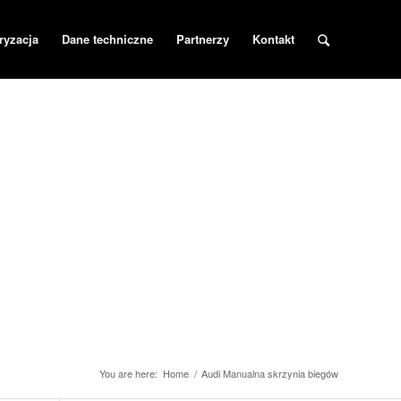
ryzacja
Dane techniczne
Partnerzy
Kontakt
You are here:
Home
/
Audi Manualna skrzynia biegów