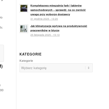
Kompleksowa mieszalnia farb i lakierów
samochodowych – sprawdź, na co zwrócić
uwagę przy wyborze dostawcy
ro
31 grudnia 2025 - 13:20
Jak klimatyzacja wpływa na produktywność
/h:
pracowników w biurze
25 listopada 2025 - 15:13
KATEGORIE
Kategorie
M)
)
100