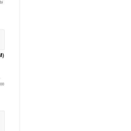
bi
M)
)
100