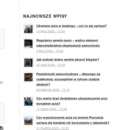
NAJNOWSZE WPISY
Używane auta w leasingu – czy to się opłaca?
10 lipca 2026 - 15:54
Regularny serwis opon – ważny element
odpowiedzialnej eksploatacji samochodu
3 lipca 2026 - 15:46
Jak wybrać dobry serwis skrzyń biegów?
23 maja 2026 - 14:55
Popielniczki samochodowe – dlaczego są
rzadkością, szczególnie w tylnym rzędzie
an
siedzeń?
22 kwietnia 2026 - 14:15
Czy warto brać dodatkowe ubezpieczenie przy
wynajmie auta?
17 marca 2026 - 10:58
Czy wypożyczenie auta na terenie Poznania
opłaca się bardziej niż korzystanie z taksówek?
M)
31 grudnia 2025 - 13:37