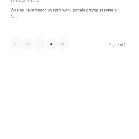
28 stycznia 2012
Witamy na stronach wyszukiwarki portalu przyspieszenie.pl!
Na…
1
2
3
5
4
Page 4 of 5