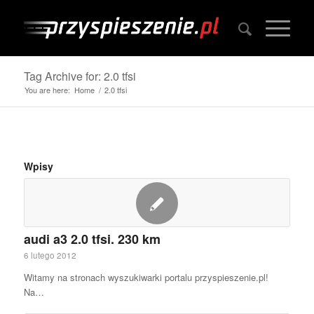
Tag Archive for: 2.0 tfsi
You are here:
Home
/
2.0 tfsi
Wpisy
audi a3 2.0 tfsi. 230 km
6 lutego 2012
Witamy na stronach wyszukiwarki portalu przyspieszenie.pl!
Na…