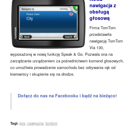
nawigacja z
obsługą
głosową
Firma TomTom
przedstawiła
nawigację TomTom
Via 130,
wyposażoną w nową funkcję Speak & Go. Pozwala ona na
zarządzanie urządzeniem za pośrednictwem komend głosowych,
co umożliwia prowadzenie samochodu bez odrywania rąk od
kierownicy i skupienie się na drodze.
Dołącz do nas na Facebooku i bądź na bieżąco!
Tagi:
gps
,
nawigacja
,
tomtom