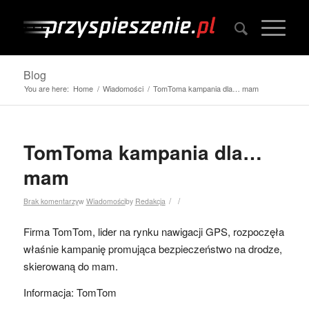
Blog
You are here:
Home
/
Wiadomości
/
TomToma kampania dla… mam
TomToma kampania dla…
mam
/
/
Brak komentarzy
w
Wiadomości
by
Redakcja
Firma TomTom, lider na rynku nawigacji GPS, rozpoczęła
właśnie kampanię promująca bezpieczeństwo na drodze,
skierowaną do mam.
Informacja: TomTom