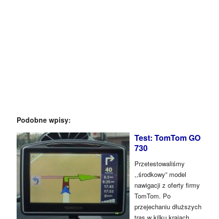
Podobne wpisy:
Test: TomTom GO
730
Przetestowaliśmy
,,środkowy” model
nawigacji z oferty firmy
TomTom. Po
przejechaniu dłuższych
tras w kilku krajach