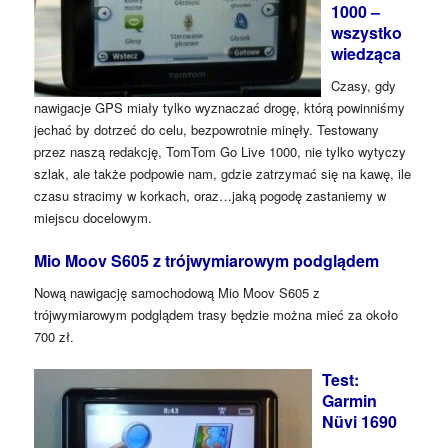
1000 –
wszystko
wiedząca
Czasy, gdy
nawigacje GPS miały tylko wyznaczać drogę, którą powinniśmy
jechać by dotrzeć do celu, bezpowrotnie minęły. Testowany
przez naszą redakcję, TomTom Go Live 1000, nie tylko wytyczy
szlak, ale także podpowie nam, gdzie zatrzymać się na kawę, ile
czasu stracimy w korkach, oraz…jaką pogodę zastaniemy w
miejscu docelowym.
Mio Moov S605 z trójwymiarowym podglądem
Nową nawigację samochodową Mio Moov S605 z
trójwymiarowym podglądem trasy będzie można mieć za około
700 zł.
Test:
Garmin
Nüvi 1690