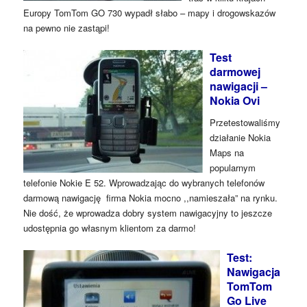
Europy TomTom GO 730 wypadł słabo – mapy i drogowskazów
na pewno nie zastąpi!
Test
darmowej
nawigacji –
Nokia Ovi
Przetestowaliśmy
działanie Nokia
Maps na
popularnym
telefonie Nokie E 52. Wprowadzając do wybranych telefonów
darmową nawigację firma Nokia mocno ,,namieszała” na rynku.
Nie dość, że wprowadza dobry system nawigacyjny to jeszcze
udostępnia go własnym klientom za darmo!
Test:
Nawigacja
TomTom
Go Live