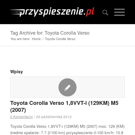
Tag Archive for: Toyota Corolla Verso
You are here:
Home
/
Toyota Corolla Verso
Wpisy
Toyota Corolla Verso 1,8VVT-i (129KM) M5
(2007)
0 Komentarzy
/
25 października 2012
Toyota Corolla Verso 1,8VVT-i (129KM) M5 (2007) moc: 129 (KM)
średnie spalanie: 7.7 (l/100 km) przyspieszenie 0-100 km/h: 10.8