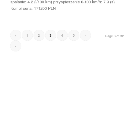
spalanie: 4.2 (l/100 km) przyspieszenie 0-100 km/h: 7.9 (s)
Kombi cena: 171200 PLN
‹
1
2
4
5
›
3
Page 3 of 32
»