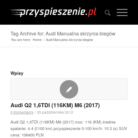
Tag Archive for: Audi Manualna skrzynia biegów
You are here:
Home
/
Audi Manualna skrzynia biegów
Wpisy
Audi Q2 1,6TDI (116KM) M6 (2017)
0 Komentarzy
/
25 października 2012
Audi Q2 1,6TDI (116KM) M6 (2017) moc: 116 (KM) średnie
spalanie: 4.4 (l/100 km) przyspieszenie 0-100 km/h: 10.3 (s) SUV
cena: 106400 PLN