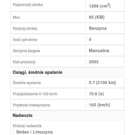
Pojemność silnika
3
1298 (cm
)
85 (KM)
Moc
Benzyna
Rodziaj silnika
4
Ilość cylindrów
Manualna
Skrzynia biegów
2003
Rok produkcji
Osiągi, średnie spalanie
5.7 (l/100 km)
Średnie spalanie
10.6 (s)
Przyspieszenie 0-100 km/h
165 (km/h)
Prędkość maksymalna
Nadwozie
Rodzaj nadwozia
Sedan / Limuzyna