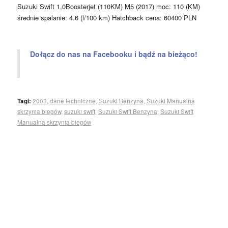
Suzuki Swift 1,0Boosterjet (110KM) M5 (2017) moc: 110 (KM)
średnie spalanie: 4.6 (l/100 km) Hatchback cena: 60400 PLN
Dołącz do nas na Facebooku i bądź na bieżąco!
Tagi:
2003
,
dane techniczne
,
Suzuki Benzyna
,
Suzuki Manualna
skrzynia biegów
,
suzuki swift
,
Suzuki Swift Benzyna
,
Suzuki Swift
Manualna skrzynia biegów