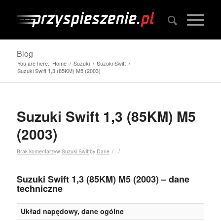
Blog
You are here:
Home
/
Suzuki
/
Suzuki Swift
/
Suzuki Swift 1,3 (85KM) M5 (2003)
Suzuki Swift 1,3 (85KM) M5
(2003)
/
/
Brak komentarzy
w
Suzuki Swift
by
Dane
Suzuki Swift 1,3 (85KM) M5 (2003) – dane
techniczne
Układ napędowy, dane ogólne