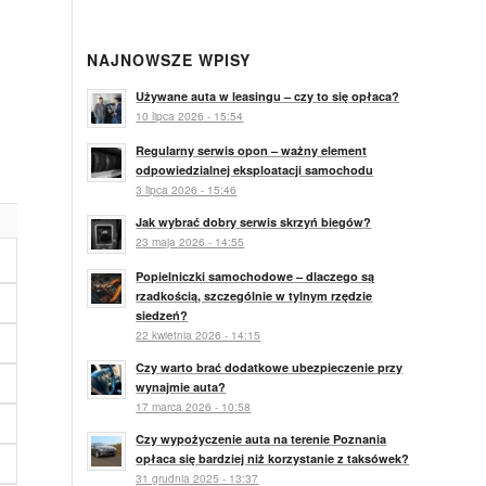
NAJNOWSZE WPISY
Używane auta w leasingu – czy to się opłaca?
10 lipca 2026 - 15:54
Regularny serwis opon – ważny element
odpowiedzialnej eksploatacji samochodu
3 lipca 2026 - 15:46
Jak wybrać dobry serwis skrzyń biegów?
23 maja 2026 - 14:55
Popielniczki samochodowe – dlaczego są
rzadkością, szczególnie w tylnym rzędzie
siedzeń?
22 kwietnia 2026 - 14:15
Czy warto brać dodatkowe ubezpieczenie przy
wynajmie auta?
17 marca 2026 - 10:58
Czy wypożyczenie auta na terenie Poznania
opłaca się bardziej niż korzystanie z taksówek?
31 grudnia 2025 - 13:37