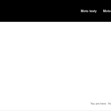
Moto testy
Moto
You are here:
H