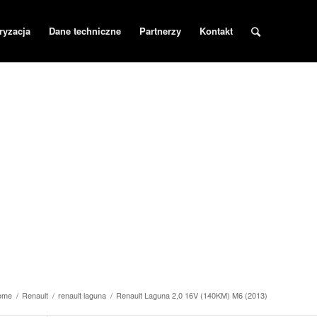
ryzacja
Dane techniczne
Partnerzy
Kontakt
ome
/
Renault
/
renault laguna
/
Renault Laguna 2,0 16V (140KM) M6 (2013)