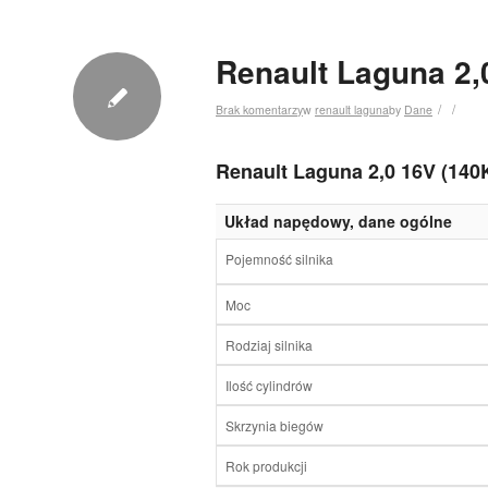
Renault Laguna 2,
/
/
Brak komentarzy
w
renault laguna
by
Dane
Renault Laguna 2,0 16V (140
Układ napędowy, dane ogólne
Pojemność silnika
Moc
Rodziaj silnika
Ilość cylindrów
Skrzynia biegów
Rok produkcji