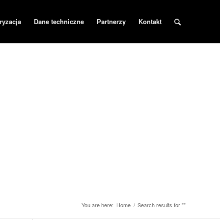
ryzacja
Dane techniczne
Partnerzy
Kontakt
You are here:
Home
/
Search results for ""