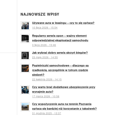
NAJNOWSZE WPISY
Używane auta w leasingu – czy to się opłaca?
10 lipca 2026 - 15:54
Regularny serwis opon – ważny element
odpowiedzialnej eksploatacji samochodu
3 lipca 2026 - 15:46
Jak wybrać dobry serwis skrzyń biegów?
23 maja 2026 - 14:55
Popielniczki samochodowe – dlaczego są
rzadkością, szczególnie w tylnym rzędzie
siedzeń?
22 kwietnia 2026 - 14:15
Czy warto brać dodatkowe ubezpieczenie przy
wynajmie auta?
17 marca 2026 - 10:58
Czy wypożyczenie auta na terenie Poznania
opłaca się bardziej niż korzystanie z taksówek?
31 grudnia 2025 - 13:37