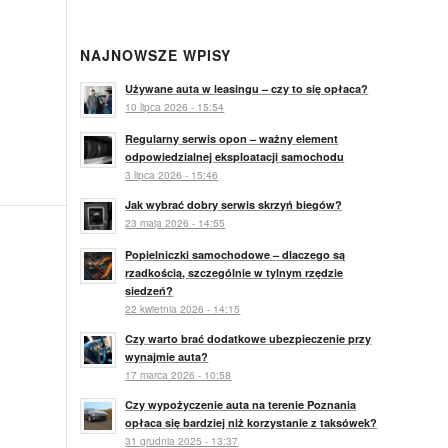
NAJNOWSZE WPISY
Używane auta w leasingu – czy to się opłaca?
10 lipca 2026 - 15:54
Regularny serwis opon – ważny element
odpowiedzialnej eksploatacji samochodu
3 lipca 2026 - 15:46
Jak wybrać dobry serwis skrzyń biegów?
23 maja 2026 - 14:55
Popielniczki samochodowe – dlaczego są
rzadkością, szczególnie w tylnym rzędzie
siedzeń?
22 kwietnia 2026 - 14:15
Czy warto brać dodatkowe ubezpieczenie przy
wynajmie auta?
17 marca 2026 - 10:58
Czy wypożyczenie auta na terenie Poznania
opłaca się bardziej niż korzystanie z taksówek?
31 grudnia 2025 - 13:37