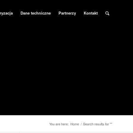
ryzacja
Dane techniczne
Partnerzy
Kontakt
You are here:
Home
/
Search results for ""