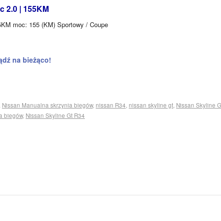
c 2.0 | 155KM
155KM moc: 155 (KM) Sportowy / Coupe
ądź na bieżąco!
,
Nissan Manualna skrzynia biegów
,
nissan R34
,
nissan skyline gt
,
Nissan Skyline G
a biegów
,
Nissan Skyline Gt R34