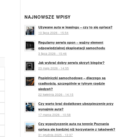
NAJNOWSZE WPISY
Używane auta w leasingu – czy to się opłaca?
10 lipca 2026 - 15:54
Regularny serwis opon – ważny element
odpowiedzialnej eksploatacji samochodu
3 lipca 2026 - 15:46
Jak wybrać dobry serwis skrzyń biegów?
23 maja 2026 - 14:55
Popielniczki samochodowe – dlaczego są
rzadkością, szczególnie w tylnym rzędzie
siedzeń?
22 kwietnia 2026 - 14:15
Czy warto brać dodatkowe ubezpieczenie przy
wynajmie auta?
17 marca 2026 - 10:58
Czy wypożyczenie auta na terenie Poznania
opłaca się bardziej niż korzystanie z taksówek?
31 grudnia 2025 - 13:37