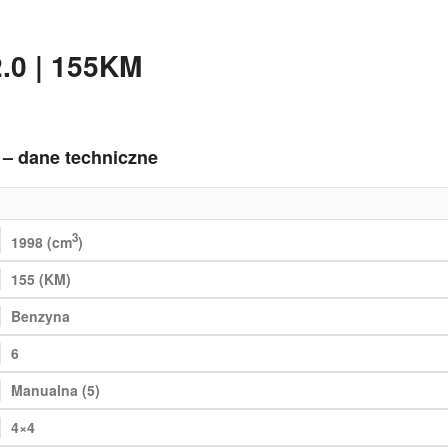
2.0 | 155KM
M – dane techniczne
3
1998 (cm
)
155 (KM)
Benzyna
6
Manualna (5)
4×4