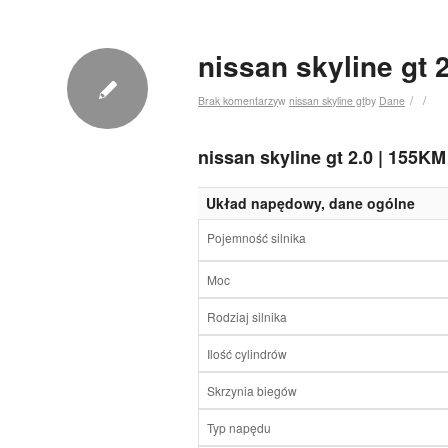
nissan skyline gt 
/
/
Brak komentarzy
w
nissan skyline gt
by
Dane
nissan skyline gt 2.0 | 155K
Układ napędowy, dane ogólne
Pojemność silnika
Moc
Rodziaj silnika
Ilość cylindrów
Skrzynia biegów
Typ napędu