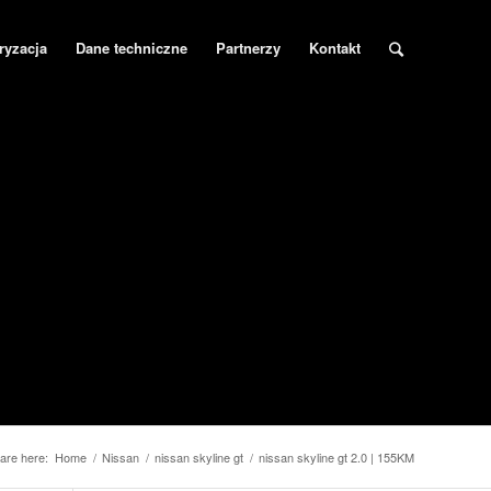
ryzacja
Dane techniczne
Partnerzy
Kontakt
are here:
Home
/
Nissan
/
nissan skyline gt
/
nissan skyline gt 2.0 | 155KM