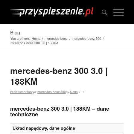
Blog
You are here:
Home
/
mercedes-benz
/
mercedes-benz 300
/
mercedes-benz 300 3.0 | 188KM
mercedes-benz 300 3.0 |
188KM
/
/
Brak komentarzy
w
mercedes-benz 300
by
Dane
mercedes-benz 300 3.0 | 188KM – dane
techniczne
Układ napędowy, dane ogólne