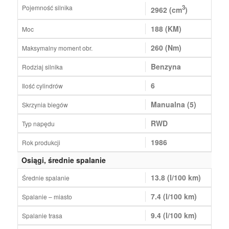
Pojemność silnika
3
2962 (cm
)
188 (KM)
Moc
260 (Nm)
Maksymalny moment obr.
Benzyna
Rodziaj silnika
6
Ilość cylindrów
Manualna (5)
Skrzynia biegów
RWD
Typ napędu
1986
Rok produkcji
Osiągi, średnie spalanie
13.8 (l/100 km)
Średnie spalanie
7.4 (l/100 km)
Spalanie – miasto
9.4 (l/100 km)
Spalanie trasa