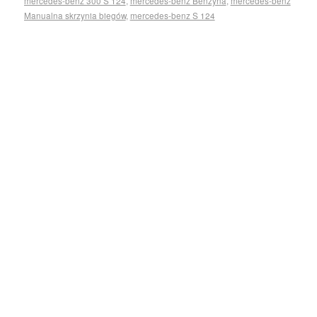
mercedes-benz 300 S 124
,
mercedes-benz Benzyna
,
mercedes-benz
Manualna skrzynia biegów
,
mercedes-benz S 124