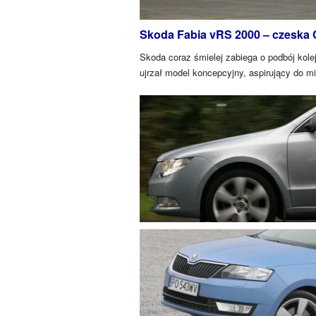
Skoda Fabia vRS 2000 – czeska 
Skoda coraz śmielej zabiega o podbój kol
ujrzał model koncepcyjny, aspirujący do m