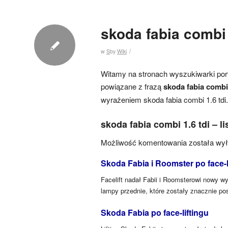
skoda fabia combi 
/
w
S
by
Wiki
Witamy na stronach wyszukiwarki port
powiązane z frazą
skoda fabia combi 
wyrażeniem skoda fabia combi 1.6 tdi.
skoda fabia combi 1.6 tdi – l
Możliwość komentowania została wy
Skoda Fabia i Roomster po face-l
Facelift nadał Fabii i Roomsterowi nowy w
lampy przednie, które zostały znacznie po
Skoda Fabia po face-liftingu