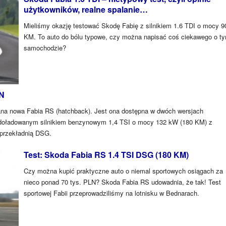
użytkowników, realne spalanie…
Mieliśmy okazję testować Skodę Fabię z silnikiem 1.6 TDI o mocy 9
KM. To auto do bólu typowe, czy można napisać coś ciekawego o t
samochodzie?
LN
ana nowa Fabia RS (hatchback). Jest ona dostępna w dwóch wersjach
odoładowanym silnikiem benzynowym 1,4 TSI o mocy 132 kW (180 KM) z
przekładnią DSG.
Test: Skoda Fabia RS 1.4 TSI DSG (180 KM)
Czy można kupić praktyczne auto o niemal sportowych osiągach za
nieco ponad 70 tys. PLN? Skoda Fabia RS udowadnia, że tak! Test
sportowej Fabii przeprowadziliśmy na lotnisku w Bednarach.