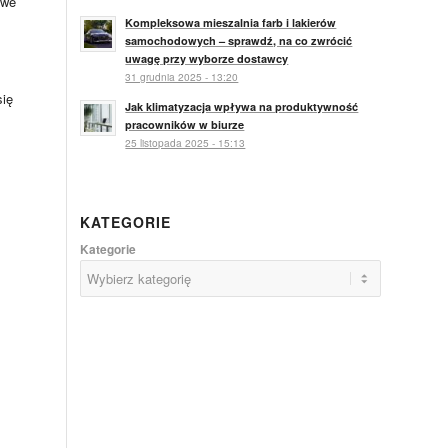
owe
Kompleksowa mieszalnia farb i lakierów
samochodowych – sprawdź, na co zwrócić
uwagę przy wyborze dostawcy
31 grudnia 2025 - 13:20
się
Jak klimatyzacja wpływa na produktywność
pracowników w biurze
25 listopada 2025 - 15:13
KATEGORIE
Kategorie