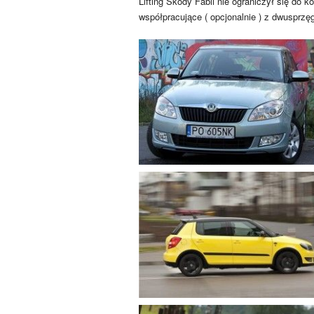
Lifting Skody Fabii nie ograniczył się d
współpracujące ( opcjonalnie ) z dwusprz