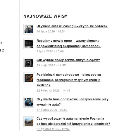
NAJNOWSZE WPISY
Używane auta w leasingu – czy to się opłaca?
10 lipca 2026 - 15:54
Regularny serwis opon – ważny element
e
odpowiedzialnej eksploatacji samochodu
h z
3 lipca 2026 - 15:46
Jak wybrać dobry serwis skrzyń biegów?
23 maja 2026 - 14:55
Popielniczki samochodowe – dlaczego są
rzadkością, szczególnie w tylnym rzędzie
siedzeń?
22 kwietnia 2026 - 14:15
Czy warto brać dodatkowe ubezpieczenie przy
wynajmie auta?
17 marca 2026 - 10:58
Czy wypożyczenie auta na terenie Poznania
opłaca się bardziej niż korzystanie z taksówek?
31 grudnia 2025 - 13:37