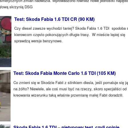
o kosmetycznych zmian nadwozia. Wprowadzono również nowe jednostki napęd
ęgłową skrzynią DSG
Test: Skoda Fabia 1.6 TDI CR (90 KM)
Czy diesel zawsze wychodzi taniej? Skoda Fabia 1.6 TDI spodoba 
kierowcom często pokonujących długie trasy. W mieście lepiej się
sprawdzą wersje benzynowe.
Test: Skoda Fabia Monte Carlo 1.6 TDI (105 KM)
Co zmieni się w Skodzie Fabii z silnikiem diesla, jeśli pomaluje się ją
na żółto? Niewiele, ale coś musi być na rzeczy, skoro specjaliści od
kreowania wizerunku taką właśnie przemianę małej Fabii doradzili.
Skoda Fabia 1.6 TDI – nietypowy test, czyli opinie