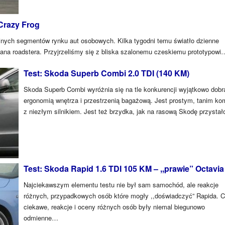
Crazy Frog
ejnych segmentów rynku aut osobowych. Kilka tygodni temu światło dzienne
iana roadstera. Przyjrzeliśmy się z bliska szalonemu czeskiemu prototypowi
Test: Skoda Superb Combi 2.0 TDI (140 KM)
Skoda Superb Combi wyróżnia się na tle konkurencji wyjątkowo dobr
ergonomią wnętrza i przestrzenią bagażową. Jest prostym, tanim ko
z niezłym silnikiem. Jest też brzydka, jak na rasową Skodę przysta
Test: Skoda Rapid 1.6 TDI 105 KM – ,,prawie” Octavia
Najciekawszym elementu testu nie był sam samochód, ale reakcje
różnych, przypadkowych osób które mogły ,,doświadczyć” Rapida. 
ciekawe, reakcje i oceny różnych osób były niemal biegunowo
odmienne…