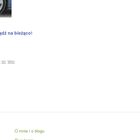
ądź na bieżąco!
,
tdi
,
Wiki
O mnie i o blogu