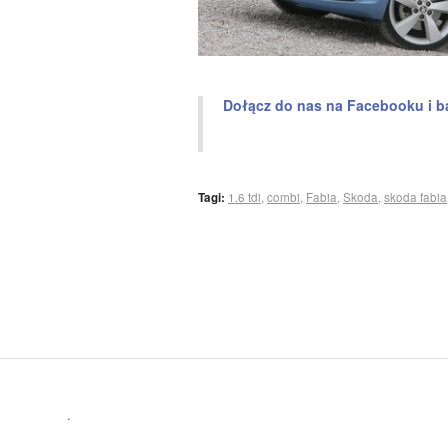
Dołącz do nas na Facebooku i b
Tagi:
1.6 tdi
,
combi
,
Fabia
,
Skoda
,
skoda fabia
.