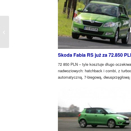
opinie o Ford Fiesta 1.25, 80 KM
Skoda Fabia RS już za 72.850 P
72 850 PLN – tyle kosztuje długo oczekiw
nadwoziowych: hatchback i combi, z turb
automatyczną, 7-biegową, dwusprzęgłową 