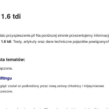
1.6 tdi
alu przyspieszenie.pl! Na poniższej stronie przezentujemy informacj
1.6 tdi
. Testy, artykuły oraz dane techniczne pojazdów powiązanyc
ista tematów:
łączona.
iftingu
ygląd: został on podkreślony przez nową osłonę chłodnicy i trójwymiarowe
szerzone.