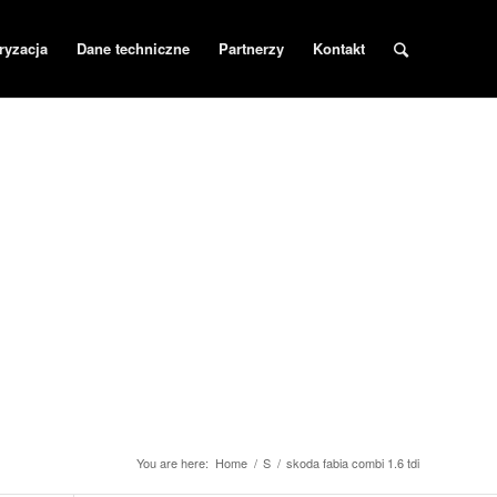
ryzacja
Dane techniczne
Partnerzy
Kontakt
You are here:
Home
/
S
/
skoda fabia combi 1.6 tdi