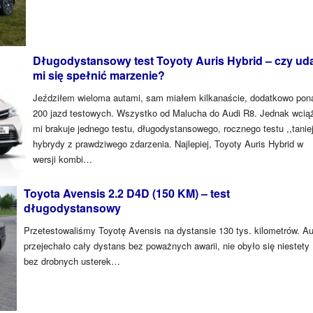
Długodystansowy test Toyoty Auris Hybrid – czy ud
mi się spełnić marzenie?
Jeździłem wieloma autami, sam miałem kilkanaście, dodatkowo pon
200 jazd testowych. Wszystko od Malucha do Audi R8. Jednak wcią
mi brakuje jednego testu, długodystansowego, rocznego testu ,,taniej
hybrydy z prawdziwego zdarzenia. Najlepiej, Toyoty Auris Hybrid w
wersji kombi…
Toyota Avensis 2.2 D4D (150 KM) – test
długodystansowy
Przetestowaliśmy Toyotę Avensis na dystansie 130 tys. kilometrów. Au
przejechało cały dystans bez poważnych awarii, nie obyło się niestety
bez drobnych usterek…