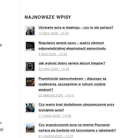
NAJNOWSZE WPISY
Używane auta w leasingu – czy to się opłaca?
10 lipca 2026 - 15:54
Regularny serwis opon – ważny element
e
odpowiedzialnej eksploatacji samochodu
3 lipca 2026 - 15:46
Jak wybrać dobry serwis skrzyń biegów?
23 maja 2026 - 14:55
Popielniczki samochodowe – dlaczego są
rzadkością, szczególnie w tylnym rzędzie
siedzeń?
22 kwietnia 2026 - 14:15
Czy warto brać dodatkowe ubezpieczenie przy
wynajmie auta?
17 marca 2026 - 10:58
u.
Czy wypożyczenie auta na terenie Poznania
ji
opłaca się bardziej niż korzystanie z taksówek?
31 grudnia 2025 - 13:37