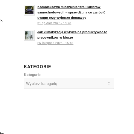
Kompleksowa mieszalnia farb i lakierów
samochodowych – sprawdź, na co zwrócić
uwagę przy wyborze dostawcy
ik
31 grudnia 2025 - 13:20
Jak klimatyzacja wpływa na produktywność
pracowników w biurze
25 listopada 2025 - 15:13
KATEGORIE
Kategorie
aby