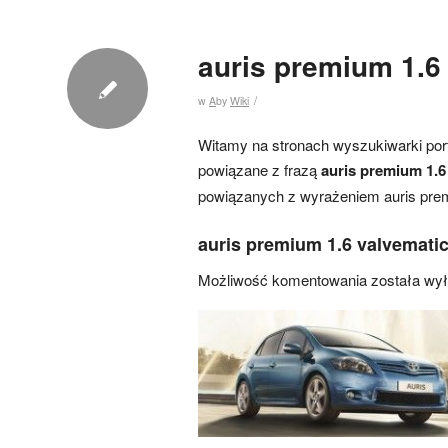
auris premium 1.6 
/
w
A
by
Wiki
Witamy na stronach wyszukiwarki port
powiązane z frazą
auris premium 1.6
powiązanych z wyrażeniem auris prem
auris premium 1.6 valvematic 
Możliwość komentowania została wy