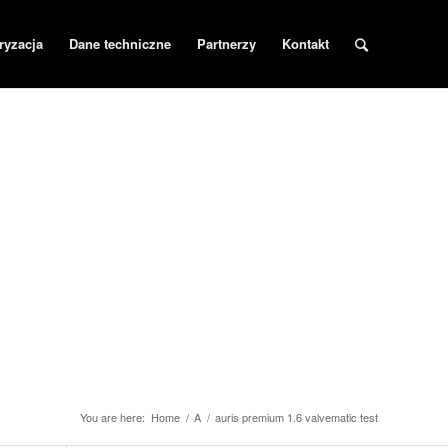
ryzacja
Dane techniczne
Partnerzy
Kontakt
You are here:
Home
/
A
/
auris premium 1.6 valvematic test