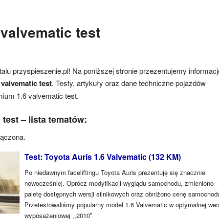
valvematic test
alu przyspieszenie.pl! Na poniższej stronie przezentujemy informacj
 valvematic test
. Testy, artykuły oraz dane techniczne pojazdów
ium 1.6 valvematic test.
test – lista tematów:
łączona.
Test: Toyota Auris 1.6 Valvematic (132 KM)
Po niedawnym faceliftingu Toyota Auris prezentuję się znacznie
nowocześniej. Oprócz modyfikacji wyglądu samochodu, zmieniono
paletę dostępnych wersji silnikowych oraz obniżono cenę samochod
Przetestowaliśmy popularny model 1.6 Valvematic w optymalnej wers
wyposażeniowej ,,2010″