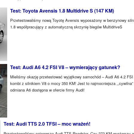
Test: Toyota Avensis 1.8 Multidrive S (147 KM)
Przetestowaliśmy nową Toyotę Avensis wyposażony w benzynowy siln
1.8 współpracujący z automatyczną skrzynię biegów MultidriveS
Test: Audi A6 4.2 FSI V8 – wymierający gatunek?
Mieliśmy okazję przetestować wyjątkowy samochód – Audi A6 4.2 FSI
kombi z silnikiem V8 o mocy 350 KM! Jest to najmocniejsza ,,cywilna”
odmiana A6 dostępna w ofercie firmy Audi!
Test: Audi TTS 2.0 TFSI – moc wrażeń!
Przetestowaliśmy najnowsze Audi TTS Roadster. Czy 272 KM wystarczy 