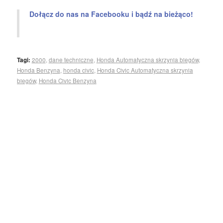
Dołącz do nas na Facebooku i bądź na bieżąco!
Tagi:
2000
,
dane techniczne
,
Honda Automatyczna skrzynia biegów
,
Honda Benzyna
,
honda civic
,
Honda Civic Automatyczna skrzynia
biegów
,
Honda Civic Benzyna