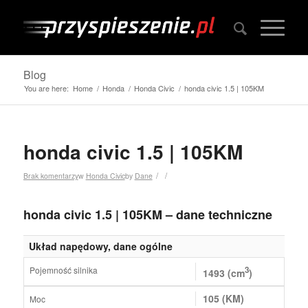
Blog
You are here:
Home
/
Honda
/
Honda Civic
/
honda civic 1.5 | 105KM
honda civic 1.5 | 105KM
/
/
Brak komentarzy
w
Honda Civic
by
Dane
honda civic 1.5 | 105KM – dane techniczne
Układ napędowy, dane ogólne
Pojemność silnika
3
1493 (cm
)
105 (KM)
Moc