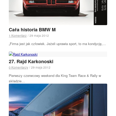
Cała historia BMW M
1 Komentarz
/
29 maja 2012
„Firma jest jak człowiek. Jeżeli uprawia sport, to ma kondycję,…
27. Rajd Karkonoski
0 Komentarzy
/
29 maja 2012
Pierwszy czerwcowy weekend dla King Team Race & Rally w
składzie…