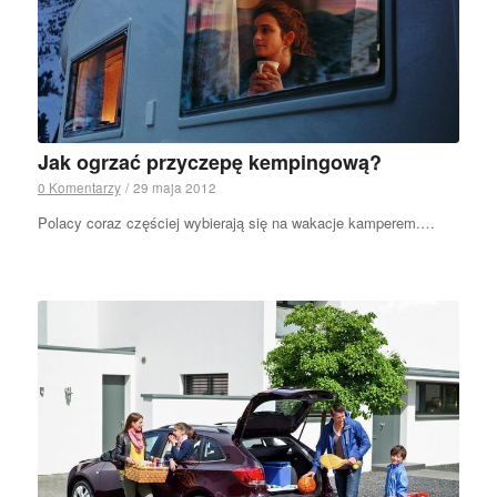
Jak ogrzać przyczepę kempingową?
0 Komentarzy
/
29 maja 2012
Polacy coraz częściej wybierają się na wakacje kamperem.…