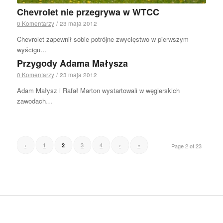
Chevrolet nie przegrywa w WTCC
0 Komentarzy
/
23 maja 2012
Chevrolet zapewnił sobie potrójne zwycięstwo w pierwszym
wyścigu…
Przygody Adama Małysza
0 Komentarzy
/
23 maja 2012
Adam Małysz i Rafał Marton wystartowali w węgierskich
zawodach…
‹
1
3
4
›
»
2
Page 2 of 23