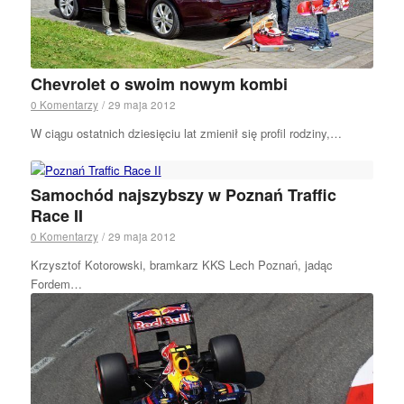
Chevrolet o swoim nowym kombi
0 Komentarzy
/
29 maja 2012
W ciągu ostatnich dziesięciu lat zmienił się profil rodziny,…
Samochód najszybszy w Poznań Traffic
Race II
0 Komentarzy
/
29 maja 2012
Krzysztof Kotorowski, bramkarz KKS Lech Poznań, jadąc
Fordem…