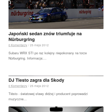
Japoński sedan znów triumfuje na
Nürburgring
0 Komentarzy
/
25 maja 2012
Subaru WRX STI po raz kolejny niepokonany na torze
Nürburgring. Informacja:…
DJ Tiesto zagra dla Skody
0 Komentarzy
/
25 maja 2012
Tiësto - światowej sławy didżej i producent poprowadzi
muzyczne…