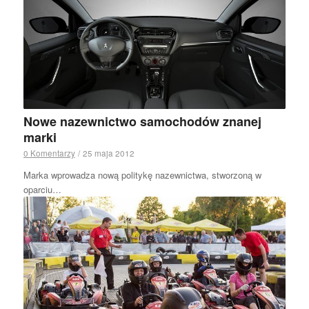
Nowe nazewnictwo samochodów znanej
marki
0 Komentarzy
/
25 maja 2012
Marka wprowadza nową politykę nazewnictwa, stworzoną w
oparciu…