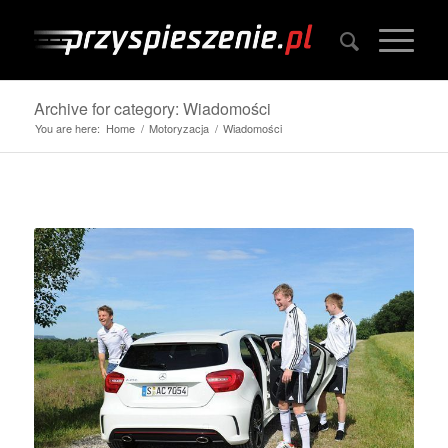
Archive for category: Wiadomości
You are here:
Home
/
Motoryzacja
/
Wiadomości