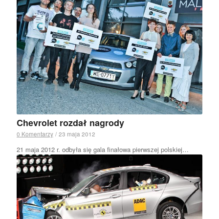
Chevrolet rozdał nagrody
0 Komentarzy
/
23 maja 2012
21 maja 2012 r. odbyła się gala finałowa pierwszej polskiej…