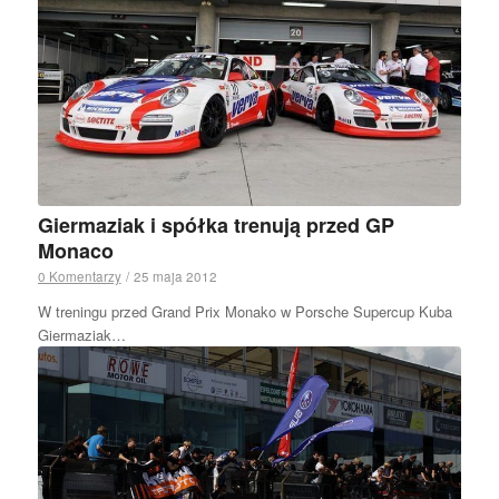
Giermaziak i spółka trenują przed GP
Monaco
0 Komentarzy
/
25 maja 2012
W treningu przed Grand Prix Monako w Porsche Supercup Kuba
Giermaziak…