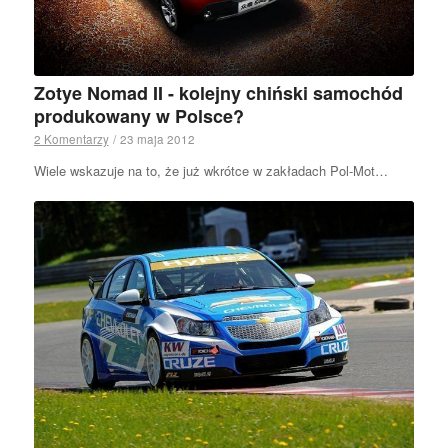
Zotye Nomad II - kolejny chiński samochód
produkowany w Polsce?
2 Komentarzy
/
23 maja 2012
Wiele wskazuje na to, że już wkrótce w zakładach Pol-Mot…