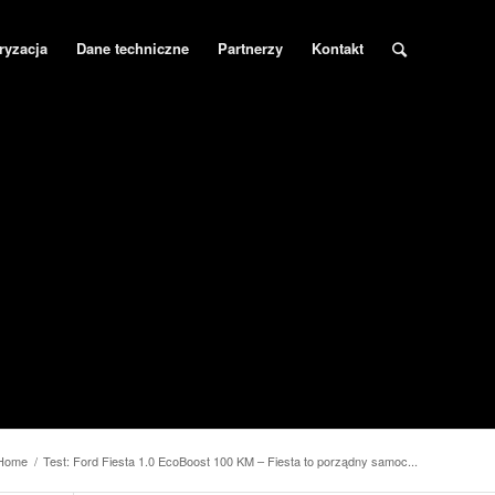
ryzacja
Dane techniczne
Partnerzy
Kontakt
Home
/
Test: Ford Fiesta 1.0 EcoBoost 100 KM – Fiesta to porządny samoc...