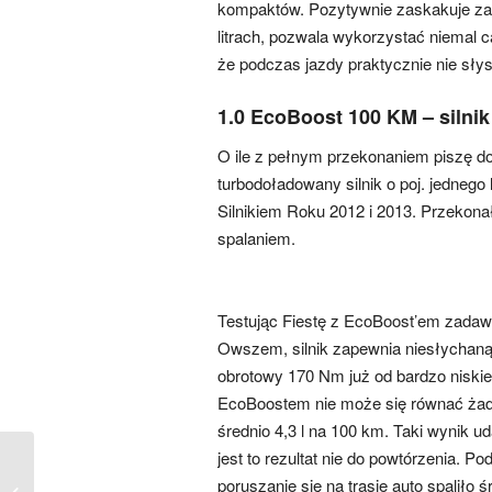
kompaktów. Pozytywnie zaskakuje za 
litrach, pozwala wykorzystać niemal 
że podczas jazdy praktycznie nie sły
1.0 EcoBoost 100 KM – silnik
O ile z pełnym przekonaniem piszę dob
turbodoładowany silnik o poj. jedneg
Silnikiem Roku 2012 i 2013. Przekona
spalaniem.
Testując Fiestę z EcoBoost’em zadawa
Owszem, silnik zapewnia niesłychaną
obrotowy 170 Nm już od bardzo niskie
EcoBoostem nie może się równać żade
średnio 4,3 l na 100 km. Taki wynik u
jest to rezultat nie do powtórzenia. 
Skoda Rapid
poruszanie się na trasie auto spaliło ś
Spaceback vs. Audi A3