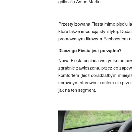
grilla a’la Aston Martin.
Przestylizowana Fiesta mimo pięciu 
które także imponują stylistyką. Dod
promowanym litrowym Ecoboostem na
Dlaczego Fiesta jest porządna?
Nowa Fiesta posiada wszystko co po
zgrabnie zawieszona, przez co zape
komfortem (lecz doradzałbym mniejsze
sprawnym sterowaniu autem nie przesz
jak na ten segment.