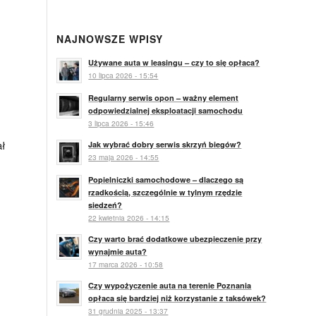
NAJNOWSZE WPISY
Używane auta w leasingu – czy to się opłaca?
10 lipca 2026 - 15:54
Regularny serwis opon – ważny element
odpowiedzialnej eksploatacji samochodu
3 lipca 2026 - 15:46
ał
Jak wybrać dobry serwis skrzyń biegów?
23 maja 2026 - 14:55
Popielniczki samochodowe – dlaczego są
rzadkością, szczególnie w tylnym rzędzie
siedzeń?
22 kwietnia 2026 - 14:15
Czy warto brać dodatkowe ubezpieczenie przy
wynajmie auta?
17 marca 2026 - 10:58
Czy wypożyczenie auta na terenie Poznania
opłaca się bardziej niż korzystanie z taksówek?
31 grudnia 2025 - 13:37