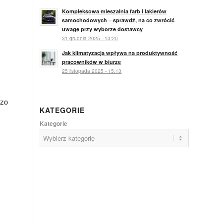
Kompleksowa mieszalnia farb i lakierów
samochodowych – sprawdź, na co zwrócić
uwagę przy wyborze dostawcy
31 grudnia 2025 - 13:20
Jak klimatyzacja wpływa na produktywność
pracowników w biurze
25 listopada 2025 - 15:13
dzo
KATEGORIE
Kategorie