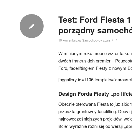
Test: Ford Fiesta 
porządny samoch
/
/
10 komentarzy
w
Samochody
by
acars
W minionym roku mocno wzrosła kon
dwóch francuskich premier – Peugeota
Ford, faceliftingiem Fiesty z nowym 
[nggallery id=1106 template=”carousel
Design Forda Fiesty „po lifci
Obecnie oferowana Fiesta to już siódm
przeszła gruntowny facelifting. Decyz
najnowocześniejszych projektów, wci
lifcie” wyraźnie różni się od wersji 