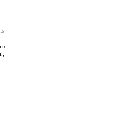
1.2
ane
 by