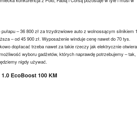
miecka konkurencja z Polo, Fabią i Corsą pozostaje w tyle i musi w
o pułapu – 36 800 zł za trzydrzwiowe auto z wolnossącym silnikiem 
ższa – od 45 900 zł. Wyposażenie winduje cenę nawet do 70 tys.
owo dopłacać trzeba nawet za takie rzeczy jak elektrycznie otwier
 możliwość wyboru gadżetów, których naprawdę potrzebujemy – tak,
będziemy nigdy używać.
a 1.0 EcoBoost 100 KM