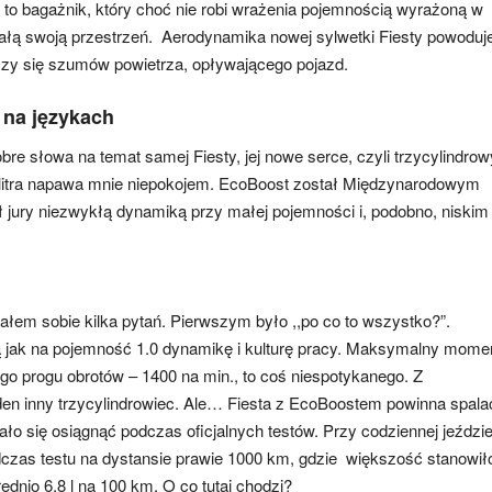
to bagażnik, który choć nie robi wrażenia pojemnością wyrażoną w
całą swoją przestrzeń. Aerodynamika nowej sylwetki Fiesty powoduj
szy się szumów powietrza, opływającego pojazd.
 na językach
re słowa na temat samej Fiesty, jej nowe serce, czyli trzycylindrow
o litra napawa mnie niepokojem. EcoBoost został Międzynarodowym
ł jury niezwykłą dynamiką przy małej pojemności i, podobno, niskim
łem sobie kilka pytań. Pierwszym było ,,po co to wszystko?”.
 jak na pojemność 1.0 dynamikę i kulturę pracy. Maksymalny mome
go progu obrotów – 1400 na min., to coś niespotykanego. Z
n inny trzycylindrowiec. Ale… Fiesta z EcoBoostem powinna spala
dało się osiągnąć podczas oficjalnych testów. Przy codziennej jeździ
Podczas testu na dystansie prawie 1000 km, gdzie większość stanowił
rednio 6,8 l na 100 km. O co tutaj chodzi?