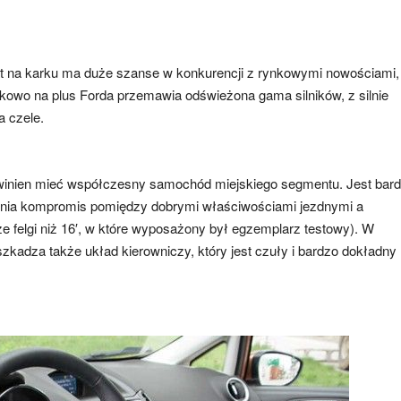
lat na karku ma duże szanse w konkurencji z rynkowymi nowościami,
atkowo na plus Forda przemawia odświeżona gama silników, z silnie
 czele.
winien mieć współczesny samochód miejskiego segmentu. Jest bar
wnia kompromis pomiędzy dobrymi właściwościami jezdnymi a
 felgi niż 16′, w które wyposażony był egzemplarz testowy). W
kadza także układ kierowniczy, który jest czuły i bardzo dokładny