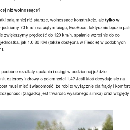
ęcej niż wolnossące?
i palą mniej niż starsze, wolnossące konstrukcje, ale
tylko w
y jedziemy 70 km/h na piątym biegu, EcoBoost faktycznie będzie pali
dzie zwiększymy prędkość do 120 km/h, spalanie wzrośnie do co
jednostka, jak 1.0 80 KM (także dostępna w Fieście) w podobnych
 l.
odobne rezultaty spalania i osiągi w codziennej jeździe
ik czterocylindrowy o pojemności 1.4? Jeśli ktoś decyduje się na
st musi mieć świadomość, że robi to wyłącznie dla frajdy i komfor
zczędności (zagadką jest trwałość wysilonego silnika) oraz względy