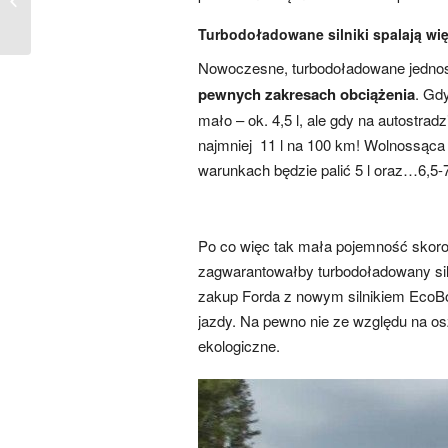
Sportback
Turbodoładowane silniki spalają wi
Nowoczesne, turbodoładowane jednostk
pewnych zakresach obciążenia
. Gd
mało – ok. 4,5 l, ale gdy na autostra
najmniej 11 l na 100 km! Wolnossąca 
warunkach będzie palić 5 l oraz…6,5-7
Po co więc tak mała pojemność skoro p
zagwarantowałby turbodoładowany siln
zakup Forda z nowym silnikiem EcoBoo
jazdy. Na pewno nie ze względu na os
ekologiczne.